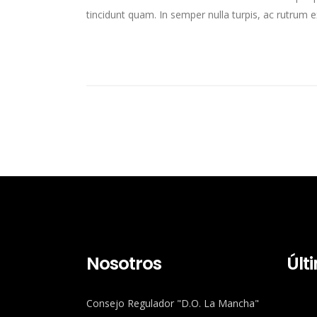
tincidunt quam. In semper nulla turpis, ac rutrum ex g
Nosotros
Últ
Consejo Regulador "D.O. La Mancha"