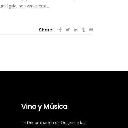
m ligula, non varius erat....
Share:
Vino y Música
La Denominación de Origen de los