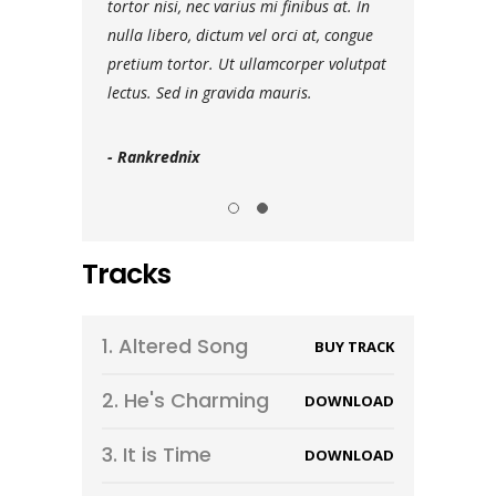
tudin eros
tortor nisi, nec varius mi finibus at. In
dignissim ante, 
ra leo eget
nulla libero, dictum vel orci at, congue
rutrum viverra.
 ipsum dolor sit
pretium tortor. Ut ullamcorper volutpat
aliquam ultrici
lectus. Sed in gravida mauris.
amet, consectet
- Rankrednix
- Warehouse
Tracks
1.
Altered Song
BUY TRACK
2.
He's Charming
DOWNLOAD
3.
It is Time
DOWNLOAD