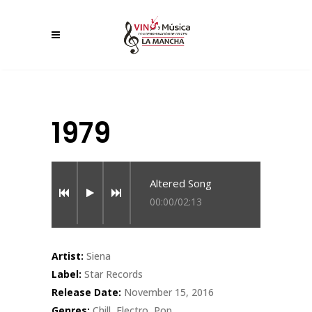
1979
Altered Song
00:00
/
02:13
Artist:
Siena
Label:
Star Records
Release Date:
November 15, 2016
Genres:
Chill, Electro, Pop