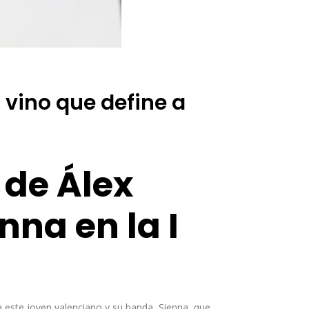
 vino que define a
 de Álex
nna en la I
a este joven valenciano y su banda, Sienna, que