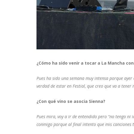
¿Cómo ha sido venir a tocar a La Mancha con 
Pues ha sido una semana muy intensa porque ayer es
verdad de estar en Festial, que creo que va a tener
¿Con qué vino se asocia Sienna?
Pues mira, voy a ir de entendido pero “no tengo ni
conmigo porque al final intento que mis canciones 