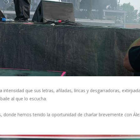
ntensidad que sus letras, afiladas, líricas y desgarradoras, extirpada
 baile al que lo escucha.
tas, donde hemos tenido la oportunidad de charlar brevemente con Ál