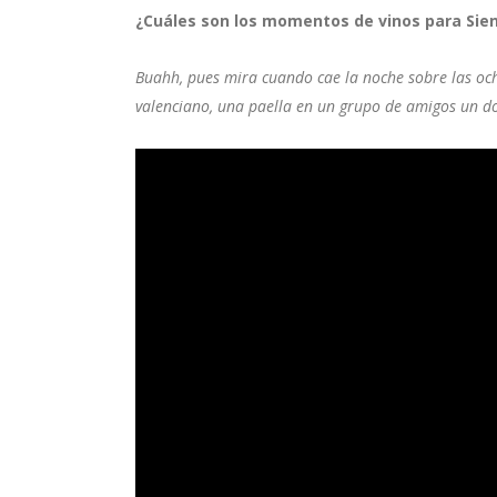
¿Cuáles son los momentos de vinos para Sie
Buahh, pues mira cuando cae la noche sobre las ocho
valenciano, una paella en un grupo de amigos un do