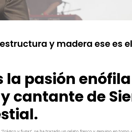
estructura y madera ese es el
la pasión enófila
 y cantante de Sie
stial.
Trágico y fugaz’, se ha trazado un relato fresco y genuino en torno 