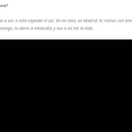
nna?
 o así, o está cayendo el sol. En mi caso, en Madrid, te reúnes con am
mingo, lo abres a mediodía, y eso a mí me la vida.